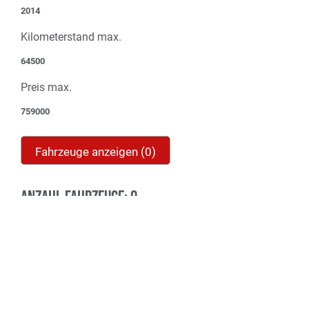
2014
Kilometerstand max.
64500
Preis max.
759000
Fahrzeuge anzeigen
(
0
)
Anzahl Fahrzeuge:
0
Hersteller
Es wurden keine Fahrzeuge gefunden