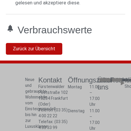
gelesen und akzeptiere diese.
Verbrauchswerte
Zurück zur Übersicht
Kontakt
Öffnungszeiten
Über
Rechtl
Neue
Fahrzeuge
Werkstatt
Fahrzeugmar
Vermietung
Firma
Jobs
Start
Impres
Daten
Kont
mobi
Cam
und
uns
Sh
Fürstenwalder
Montag
11.00
gebrauchte
Poststraße 102
–
Wohnmobile
15234 Frankfurt
17.00
vom
(Oder)
Uhr
Einsteigermodell
Telefon: (03 35)
Dienstag
11.00
bis hin
4 00 22 22
–
zur
Telefax: (03 35)
17.00
Luxusklasse
4 33 33 99
Uhr